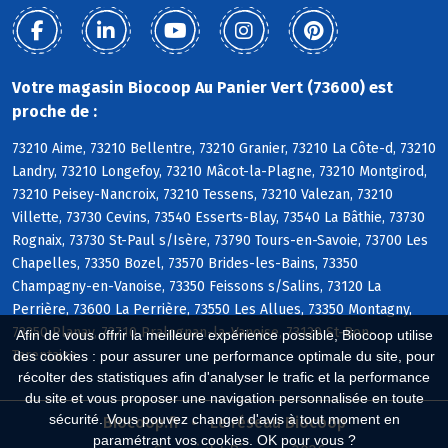
Votre magasin Biocoop Au Panier Vert (73600) est
proche de :
73210 Aime, 73210 Bellentre, 73210 Granier, 73210 La Côte-d, 73210
Landry, 73210 Longefoy, 73210 Mâcot-la-Plagne, 73210 Montgirod,
73210 Peisey-Nancroix, 73210 Tessens, 73210 Valezan, 73210
Villette, 73730 Cevins, 73540 Esserts-Blay, 73540 La Bâthie, 73730
Rognaix, 73730 St-Paul s/Isère, 73790 Tours-en-Savoie, 73700 Les
Chapelles, 73350 Bozel, 73570 Brides-les-Bains, 73350
Champagny-en-Vanoise, 73350 Feissons s/Salins, 73120 La
Perrière, 73600 La Perrière, 73550 Les Allues, 73350 Montagny,
73350 Planay, 73710 Pralognan-la-Vanoise, 73120 St-Bon-
Afin de vous offrir la meilleure expérience possible, Biocoop utilise
Tarentaise
des cookies : pour assurer une performance optimale du site, pour
récolter des statistiques afin d'analyser le trafic et la performance
du site et vous proposer une navigation personnalisée en toute
sécurité. Vous pouvez changer d'avis à tout moment en
Biocoop.fr
Le réseau Biocoop
paramétrant vos cookies. OK pour vous ?