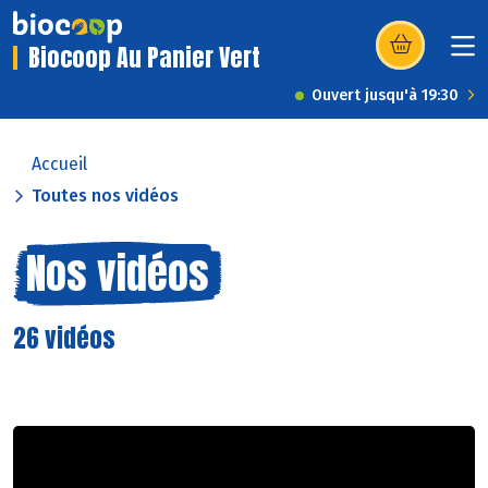
Biocoop Au Panier Vert
(s’ouvre dans u
Ouvert jusqu'à 19:30
Accueil
Toutes nos vidéos
Nos vidéos
26 vidéos