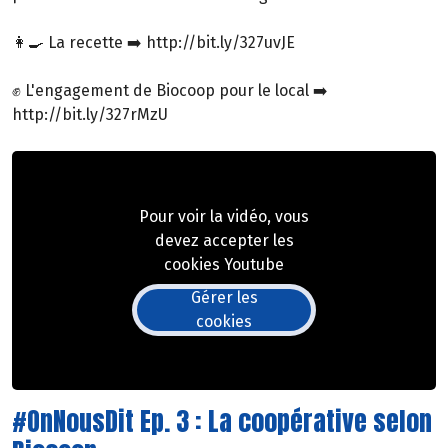
👩‍🍳 La recette ➡️ http://bit.ly/327uvJE
✊ L'engagement de Biocoop pour le local ➡️
http://bit.ly/327rMzU
Pour voir la vidéo, vous
devez accepter les
cookies Youtube
Gérer les
cookies
#OnNousDit Ep. 3 : La coopérative selon