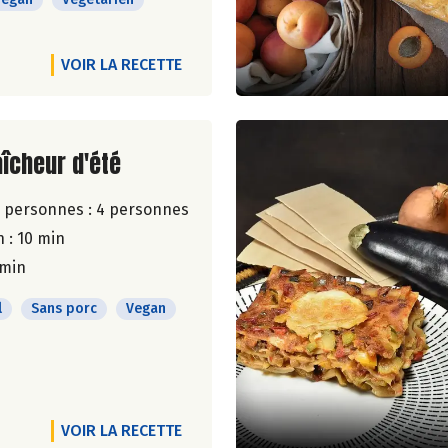
VOIR LA RECETTE
ite de la recette
aîcheur d'été
 personnes :
4 personnes
 : 10 min
 min
l
Sans porc
Vegan
VOIR LA RECETTE