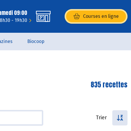
Samedi 09:00
Courses en ligne
(s’ouvre dans une nouvelle fenêtr
 8h30 - 19h30
zines
Biocoop
835 recettes
Trier