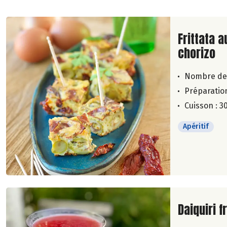
Lire la su
Frittata a
chorizo
Nombre de
Préparation
Cuisson : 3
Apéritif
Lire la su
Daiquiri f