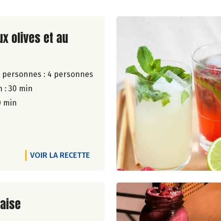
ite de la recette
ux olives et au
 personnes :
4 personnes
 : 30 min
0 min
VOIR LA RECETTE
ite de la recette
raise