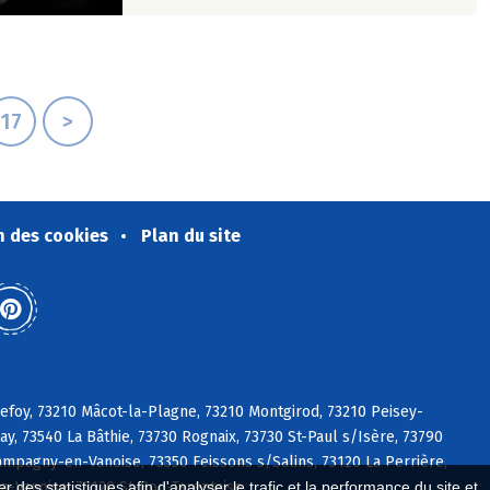
17
>
n des cookies
Plan du site
gefoy, 73210 Mâcot-la-Plagne, 73210 Montgirod, 73210 Peisey-
ay, 73540 La Bâthie, 73730 Rognaix, 73730 St-Paul s/Isère, 73790
ampagny-en-Vanoise, 73350 Feissons s/Salins, 73120 La Perrière,
la-Vanoise, 73120 St-Bon-Tarentaise
 des statistiques afin d'analyser le trafic et la performance du site et