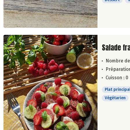
Lire la su
Salade fr
Nombre de
Préparation
Cuisson : 0
Plat principa
Végétarien