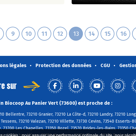
9
10
11
12
13
14
15
16
ons légales
Protection des données
CGU
Gestio
re sur
n Biocoop Au Panier Vert (73600) est proche de :
10 Bellentre, 73210 Granier, 73210 La Côte-d, 73210 Landry, 73210 Lon
 Tessens, 73210 Valezan, 73210 Villette, 73730 Cevins, 73540 Esserts-Bl
, 73700 Les Chapelles, 73350 Bozel, 73570 Brides-les-Bains, 73350 Ch
re, 73550 Les Allues, 73350 Montagny, 73350 Planay, 73710 Pralognan-
es cookies : pour assurer une performance optimale du site, pour récolter