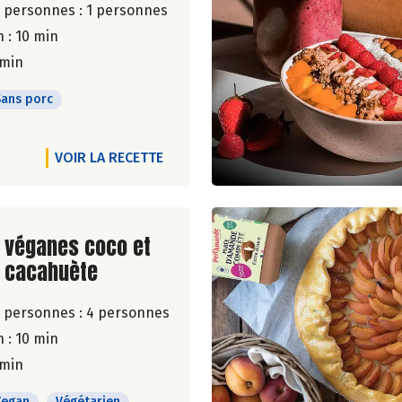
 personnes :
1 personnes
 : 10 min
 min
Sans porc
VOIR LA RECETTE
ite de la recette
 véganes coco et
e cacahuète
 personnes :
4 personnes
 : 10 min
 min
Vegan
Végétarien