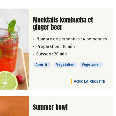
Lire la suite de la recette
Mocktails kombucha et
ginger beer
Nombre de personnes :
4 personnes
Préparation : 10 min
Cuisson : 20 min
Apéritif
Végétalien
Végétarien
VOIR LA RECETTE
Lire la suite de la recette
Summer bowl