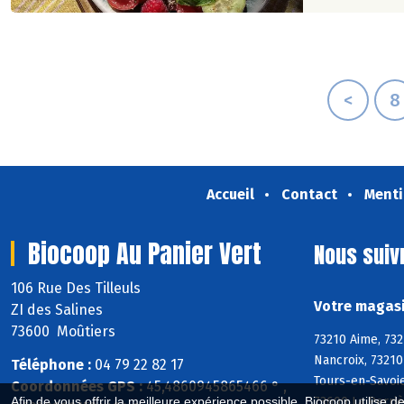
<
8
Accueil
Contact
Menti
Biocoop Au Panier Vert
Nous suiv
106 Rue Des Tilleuls
Votre magasi
ZI des Salines
73600 Moûtiers
73210 Aime, 732
Nancroix, 73210
Téléphone :
04 79 22 82 17
Tours-en-Savoie
Coordonnées GPS :
45,4860945865466 ° ,
73600 La Perriè
Afin de vous offrir la meilleure expérience possible, Biocoop utilise d