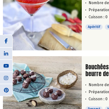
Nombre de
Préparation
Cuisson : 0
Apéritif
Lire la su
Bouchées
beurre d
Nombre de
Préparation
Cuisson : 0
Dessert