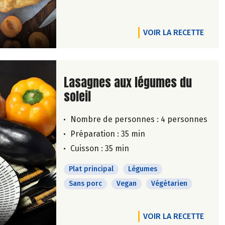
VOIR LA RECETTE
Lire la suite de la recette
Lasagnes aux légumes du
soleil
Nombre de personnes :
4 personnes
Préparation : 35 min
Cuisson : 35 min
Plat principal
Légumes
Sans porc
Vegan
Végétarien
VOIR LA RECETTE