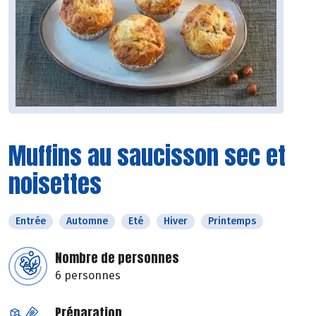
Muffins au saucisson sec et
noisettes
Entrée
Automne
Eté
Hiver
Printemps
Nombre de personnes
6 personnes
Préparation