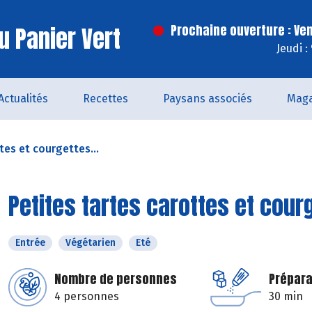
u Panier Vert
Prochaine ouverture : Ve
Jeudi :
Actualités
Recettes
Paysans associés
Maga
tes et courgettes...
Petites tartes carottes et cour
Entrée
Végétarien
Eté
Nombre de personnes
Prépara
4 personnes
30 min