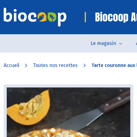
Biocoop A
Le magasin
Accueil
Toutes nos recettes
Tarte couronne aux 