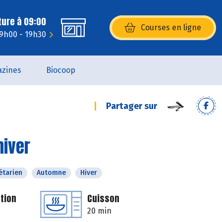
ture à 09:00
Courses en ligne
(s’ouvre dans une nouvelle fenêtr
 9h00 - 19h30
zines
Biocoop
Partager sur
hiver
étarien
Automne
Hiver
tion
Cuisson
20 min