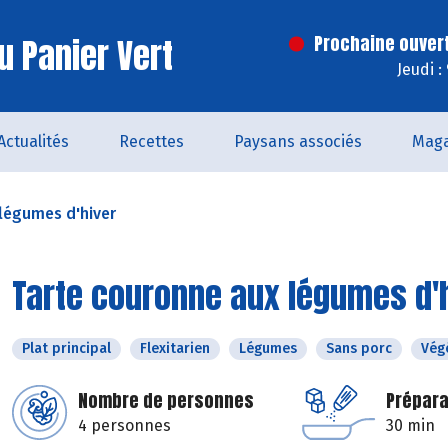
u Panier Vert
Prochaine ouver
Jeudi :
Actualités
Recettes
Paysans associés
Maga
légumes d'hiver
Tarte couronne aux légumes d'
Plat principal
Flexitarien
Légumes
Sans porc
Vég
Nombre de personnes
Prépara
4 personnes
30 min