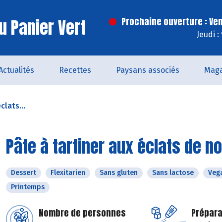
u Panier Vert
Prochaine ouverture : Ve
Jeudi :
Actualités
Recettes
Paysans associés
Maga
clats...
Pâte à tartiner aux éclats de n
Dessert
Flexitarien
Sans gluten
Sans lactose
Veg
Printemps
Nombre de personnes
Prépara