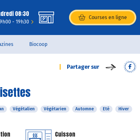
ndredi 08:30
Courses en ligne
(s’ouvre dans une nouvelle fenêtr
 9h00 - 19h30
zines
Biocoop
Partager sur
oisettes
an
Végétalien
Végétarien
Automne
Eté
Hiver
tion
Cuisson