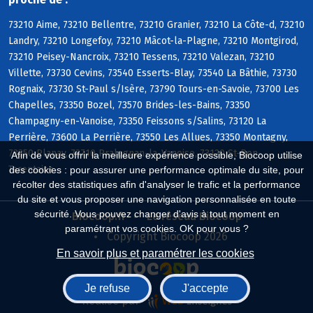
73210 Aime, 73210 Bellentre, 73210 Granier, 73210 La Côte-d, 73210
Landry, 73210 Longefoy, 73210 Mâcot-la-Plagne, 73210 Montgirod,
73210 Peisey-Nancroix, 73210 Tessens, 73210 Valezan, 73210
Villette, 73730 Cevins, 73540 Esserts-Blay, 73540 La Bâthie, 73730
Rognaix, 73730 St-Paul s/Isère, 73790 Tours-en-Savoie, 73700 Les
Chapelles, 73350 Bozel, 73570 Brides-les-Bains, 73350
Champagny-en-Vanoise, 73350 Feissons s/Salins, 73120 La
Perrière, 73600 La Perrière, 73550 Les Allues, 73350 Montagny,
73350 Planay, 73710 Pralognan-la-Vanoise, 73120 St-Bon-
Afin de vous offrir la meilleure expérience possible, Biocoop utilise
Tarentaise
des cookies : pour assurer une performance optimale du site, pour
récolter des statistiques afin d'analyser le trafic et la performance
du site et vous proposer une navigation personnalisée en toute
sécurité. Vous pouvez changer d'avis à tout moment en
Biocoop.fr
Le réseau Biocoop
paramétrant vos cookies. OK pour vous ?
Copyright Biocoop 2026
En savoir plus et paramétrer les cookies
Je refuse
J'accepte
Réalisé par