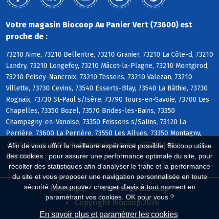
Votre magasin Biocoop Au Panier Vert (73600) est
proche de :
73210 Aime, 73210 Bellentre, 73210 Granier, 73210 La Côte-d, 73210
Landry, 73210 Longefoy, 73210 Mâcot-la-Plagne, 73210 Montgirod,
73210 Peisey-Nancroix, 73210 Tessens, 73210 Valezan, 73210
Villette, 73730 Cevins, 73540 Esserts-Blay, 73540 La Bâthie, 73730
Rognaix, 73730 St-Paul s/Isère, 73790 Tours-en-Savoie, 73700 Les
Chapelles, 73350 Bozel, 73570 Brides-les-Bains, 73350
Champagny-en-Vanoise, 73350 Feissons s/Salins, 73120 La
Perrière, 73600 La Perrière, 73550 Les Allues, 73350 Montagny,
73350 Planay, 73710 Pralognan-la-Vanoise, 73120 St-Bon-
Afin de vous offrir la meilleure expérience possible, Biocoop utilise
Tarentaise
des cookies : pour assurer une performance optimale du site, pour
récolter des statistiques afin d'analyser le trafic et la performance
du site et vous proposer une navigation personnalisée en toute
sécurité. Vous pouvez changer d'avis à tout moment en
Biocoop.fr
Le réseau Biocoop
paramétrant vos cookies. OK pour vous ?
Copyright Biocoop 2026
En savoir plus et paramétrer les cookies