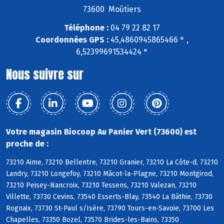
73600 Moûtiers
Téléphone :
04 79 22 82 17
Coordonnées GPS :
45,4860945865466 ° ,
6,52399691534424 °
Nous suivre sur
Votre magasin Biocoop Au Panier Vert (73600) est
proche de :
73210 Aime, 73210 Bellentre, 73210 Granier, 73210 La Côte-d, 73210
Landry, 73210 Longefoy, 73210 Mâcot-la-Plagne, 73210 Montgirod,
73210 Peisey-Nancroix, 73210 Tessens, 73210 Valezan, 73210
Villette, 73730 Cevins, 73540 Esserts-Blay, 73540 La Bâthie, 73730
Rognaix, 73730 St-Paul s/Isère, 73790 Tours-en-Savoie, 73700 Les
Chapelles, 73350 Bozel, 73570 Brides-les-Bains, 73350