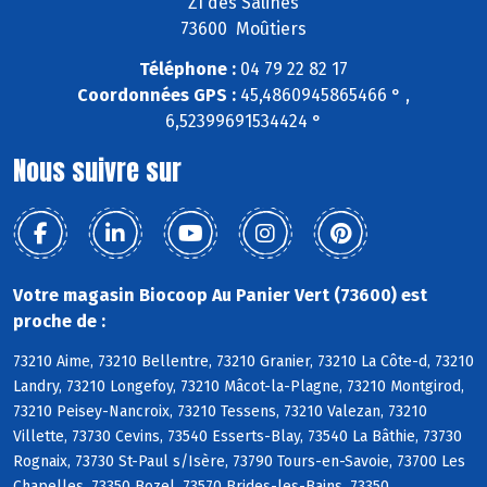
ZI des Salines
73600 Moûtiers
Téléphone :
04 79 22 82 17
Coordonnées GPS :
45,4860945865466 ° ,
6,52399691534424 °
Nous suivre sur
Votre magasin Biocoop Au Panier Vert (73600) est
proche de :
73210 Aime, 73210 Bellentre, 73210 Granier, 73210 La Côte-d, 73210
Landry, 73210 Longefoy, 73210 Mâcot-la-Plagne, 73210 Montgirod,
73210 Peisey-Nancroix, 73210 Tessens, 73210 Valezan, 73210
Villette, 73730 Cevins, 73540 Esserts-Blay, 73540 La Bâthie, 73730
Rognaix, 73730 St-Paul s/Isère, 73790 Tours-en-Savoie, 73700 Les
Chapelles, 73350 Bozel, 73570 Brides-les-Bains, 73350