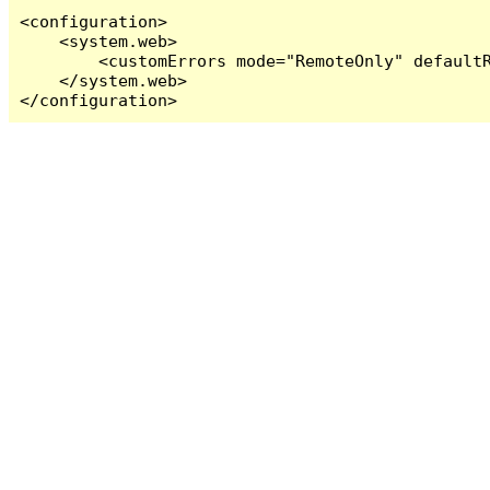
<configuration>

    <system.web>

        <customErrors mode="RemoteOnly" defaultR
    </system.web>

</configuration>