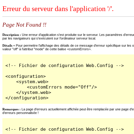
Erreur du serveur dans l'application '/'.
Page Not Found !!
Description :
Une erreur d'application s'est produite sur le serveur. Les paramètres d'erreur
par les navigateurs qui s'exécutent sur l'ordinateur serveur local.
Détails =
Pour permettre l'affichage des détails de ce message d'erreur spécifique sur les o
valeur "off" à l'attribut "mode" de cette balise <customErrors>.
<!-- Fichier de configuration Web.Config -->

<configuration>

    <system.web>

        <customErrors mode="Off"/>

    </system.web>

</configuration>
Remarques :
La page d'erreurs actuellement affichée peut être remplacée par une page d'erre
d'erreurs personnalisée !
<!-- Fichier de configuration Web.Config -->
