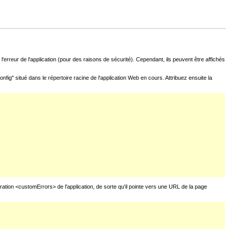
l'erreur de l'application (pour des raisons de sécurité). Cependant, ils peuvent être affichés
fig" situé dans le répertoire racine de l'application Web en cours. Attribuez ensuite la
uration <customErrors> de l'application, de sorte qu'il pointe vers une URL de la page