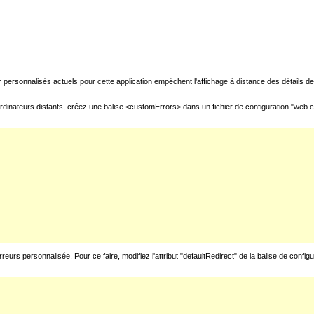
 personnalisés actuels pour cette application empêchent l'affichage à distance des détails de 
rdinateurs distants, créez une balise <customErrors> dans un fichier de configuration "web.con
urs personnalisée. Pour ce faire, modifiez l'attribut "defaultRedirect" de la balise de config