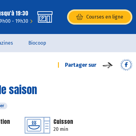
usqu'à 19:30
Courses en ligne
(s’ouvre dans une nouvelle fenêtr
 9h00 - 19h30
zines
Biocoop
Partager sur
de saison
ver
tion
Cuisson
20 min