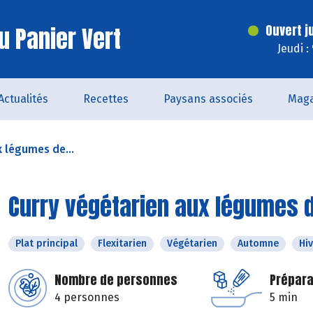
u Panier Vert
Ouvert j
Jeudi :
Actualités
Recettes
Paysans associés
Maga
x légumes de...
Curry végétarien aux légumes 
Plat principal
Flexitarien
Végétarien
Automne
Hi
Nombre de personnes
Prépara
4 personnes
5 min