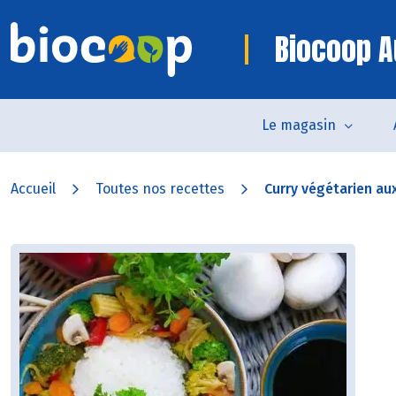
Biocoop A
Le magasin
Accueil
Toutes nos recettes
Curry végétarien au