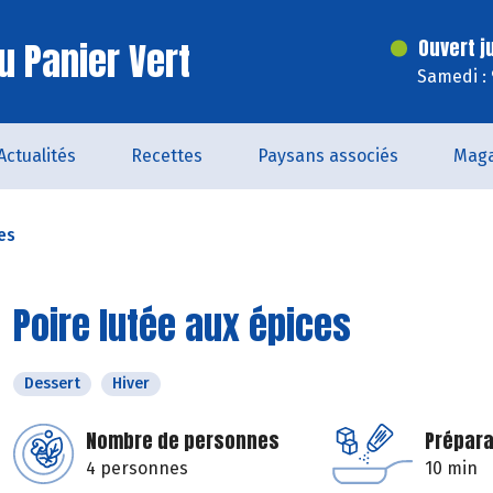
u Panier Vert
Ouvert j
Samedi :
Actualités
Recettes
Paysans associés
Maga
es
Poire lutée aux épices
Dessert
Hiver
Nombre de personnes
Prépara
4 personnes
10 min