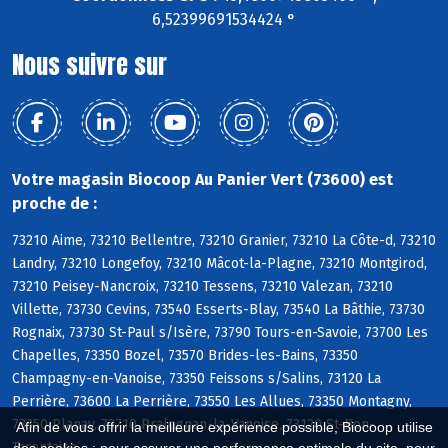
6,52399691534424 °
Nous suivre sur
Votre magasin Biocoop Au Panier Vert (73600) est
proche de :
73210 Aime, 73210 Bellentre, 73210 Granier, 73210 La Côte-d, 73210
Landry, 73210 Longefoy, 73210 Mâcot-la-Plagne, 73210 Montgirod,
73210 Peisey-Nancroix, 73210 Tessens, 73210 Valezan, 73210
Villette, 73730 Cevins, 73540 Esserts-Blay, 73540 La Bâthie, 73730
Rognaix, 73730 St-Paul s/Isère, 73790 Tours-en-Savoie, 73700 Les
Chapelles, 73350 Bozel, 73570 Brides-les-Bains, 73350
Champagny-en-Vanoise, 73350 Feissons s/Salins, 73120 La
Perrière, 73600 La Perrière, 73550 Les Allues, 73350 Montagny,
73350 Planay, 73710 Pralognan-la-Vanoise, 73120 St-Bon-
Afin de vous offrir la meilleure expérience possible, Biocoop utilise
Tarentaise