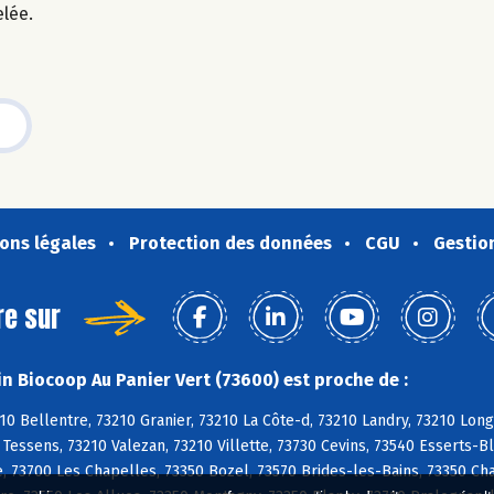
elée.
ons légales
Protection des données
CGU
Gestio
re sur
n Biocoop Au Panier Vert (73600) est proche de :
10 Bellentre, 73210 Granier, 73210 La Côte-d, 73210 Landry, 73210 Lon
 Tessens, 73210 Valezan, 73210 Villette, 73730 Cevins, 73540 Esserts-Bl
, 73700 Les Chapelles, 73350 Bozel, 73570 Brides-les-Bains, 73350 Ch