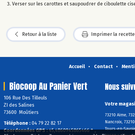
Verser sur les carottes et saupoudrer de ciboulette cis
Retour à la liste
Imprimer la recette
Accueil
Contact
Menti
Biocoop Au Panier Vert
Nous suiv
106 Rue Des Tilleuls
Votre magasi
ZI des Salines
73600 Moûtiers
73210 Aime, 732
Nancroix, 73210
Téléphone :
04 79 22 82 17
Tours-en-Savoie
Coordonnées GPS :
45,4860945865466 ° ,