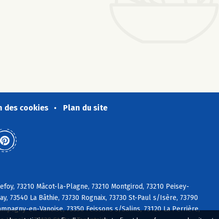
n des cookies
Plan du site
gefoy, 73210 Mâcot-la-Plagne, 73210 Montgirod, 73210 Peisey-
ay, 73540 La Bâthie, 73730 Rognaix, 73730 St-Paul s/Isère, 73790
ampagny-en-Vanoise, 73350 Feissons s/Salins, 73120 La Perrière,