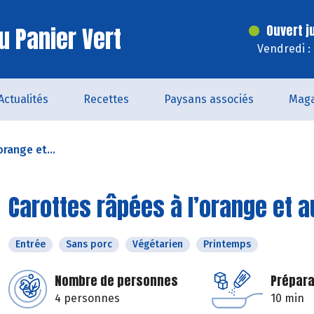
u Panier Vert
Ouvert j
Vendredi :
Actualités
Recettes
Paysans associés
Maga
orange et...
Carottes râpées à l’orange et a
Entrée
Sans porc
Végétarien
Printemps
Nombre de personnes
Prépara
4 personnes
10 min