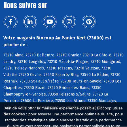
Nous suivre sur
Votre magasin Biocoop Au Panier Vert (73600) est
proche de :
73210 Aime, 73210 Bellentre, 73210 Granier, 73210 La Côte-d, 73210
Landry, 73210 Longefoy, 73210 Mâcot-la-Plagne, 73210 Montgirod,
73210 Peisey-Nancroix, 73210 Tessens, 73210 Valezan, 73210
Villette, 73730 Cevins, 73540 Esserts-Blay, 73540 La Bâthie, 73730
Rognaix, 73730 St-Paul s/Isère, 73790 Tours-en-Savoie, 73700 Les
Chapelles, 73350 Bozel, 73570 Brides-les-Bains, 73350
Champagny-en-Vanoise, 73350 Feissons s/Salins, 73120 La
Perrière, 73600 La Perrière, 73550 Les Allues, 73350 Montagny,
73350 Planay, 73710 Pralognan-la-Vanoise, 73120 St-Bon-
Afin de vous offrir la meilleure expérience possible, Biocoop utilise
Tarentaise
des cookies : pour assurer une performance optimale du site, pour
récolter des statistiques afin d'analyser le trafic et la performance
du site et vous proposer une navigation personnalisée en toute