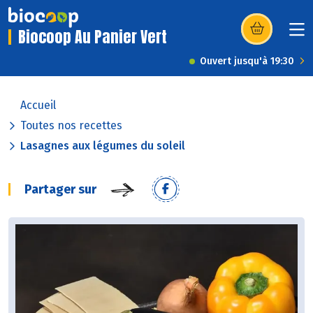
Biocoop Au Panier Vert
(s’ouvre dans u
Ouvert jusqu'à 19:30
Accueil
Toutes nos recettes
Lasagnes aux légumes du soleil
Partager sur