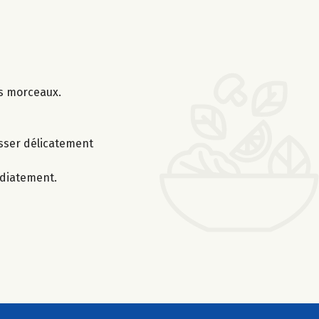
ts morceaux.
asser délicatement
édiatement.