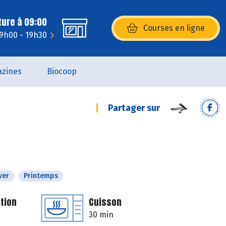
ture à 09:00
Courses en ligne
(s’ouvre dans une nouvelle fenêtr
 9h00 - 19h30
zines
Biocoop
Partager sur
ver
Printemps
tion
Cuisson
30 min