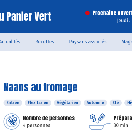
u Panier Vert
Prochaine ouver
Jeudi :
Actualités
Recettes
Paysans associés
Maga
Naans au fromage
Entrée
Flexitarien
Végétarien
Automne
Eté
Hi
Nombre de personnes
Prépara
4 personnes
30 min