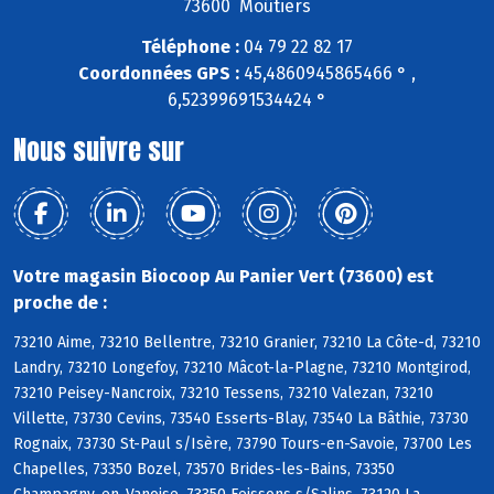
73600 Moûtiers
Téléphone :
04 79 22 82 17
Coordonnées GPS :
45,4860945865466 ° ,
6,52399691534424 °
Nous suivre sur
Votre magasin Biocoop Au Panier Vert (73600) est
proche de :
73210 Aime, 73210 Bellentre, 73210 Granier, 73210 La Côte-d, 73210
Landry, 73210 Longefoy, 73210 Mâcot-la-Plagne, 73210 Montgirod,
73210 Peisey-Nancroix, 73210 Tessens, 73210 Valezan, 73210
Villette, 73730 Cevins, 73540 Esserts-Blay, 73540 La Bâthie, 73730
Rognaix, 73730 St-Paul s/Isère, 73790 Tours-en-Savoie, 73700 Les
Chapelles, 73350 Bozel, 73570 Brides-les-Bains, 73350